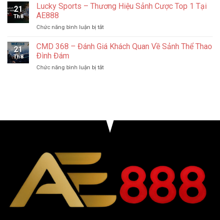
Slots
Lucky Sports – Thương Hiệu Sảnh Cược Top 1 Tại
Tạo
21
–
Nên
AE888
Th8
Khám
Sự
ở
Chức năng bình luận bị tắt
Phá
Hấp
Lucky
Kho
Dẫn,
Sports
CMD 368 – Đánh Giá Khách Quan Về Sảnh Thể Thao
Trò
Kịch
21
–
Chơi
Đình Đám
Tính
Th8
Thương
Chất
ở
Chức năng bình luận bị tắt
Hiệu
Lượng
CMD
Sảnh
Mỗi
368
Cược
Ngày
–
Top
Đánh
1
Giá
Tại
Khách
AE888
Quan
Về
Sảnh
Thể
Thao
Đình
Đám