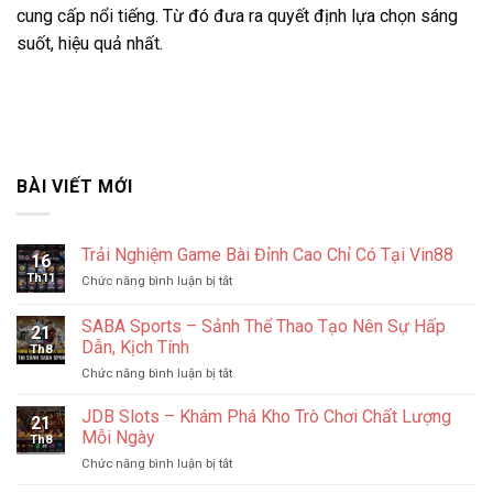
cung cấp nổi tiếng. Từ đó đưa ra quyết định lựa chọn sáng
suốt, hiệu quả nhất.
BÀI VIẾT MỚI
Trải Nghiệm Game Bài Đỉnh Cao Chỉ Có Tại Vin88
16
Th11
ở
Chức năng bình luận bị tắt
Trải
Nghiệm
SABA Sports – Sảnh Thể Thao Tạo Nên Sự Hấp
21
Game
Dẫn, Kịch Tính
Th8
Bài
ở
Chức năng bình luận bị tắt
Đỉnh
SABA
Cao
Sports
Chỉ
JDB Slots – Khám Phá Kho Trò Chơi Chất Lượng
21
–
Có
Mỗi Ngày
Th8
Sảnh
Tại
ở
Chức năng bình luận bị tắt
Thể
Vin88
JDB
Thao