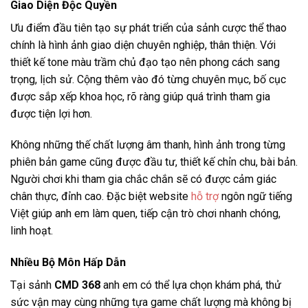
Giao Diện Độc Quyền
Ưu điểm đầu tiên tạo sự phát triển của sảnh cược thể thao
chính là hình ảnh giao diện chuyên nghiệp, thân thiện. Với
thiết kế tone màu trầm chủ đạo tạo nên phong cách sang
trọng, lịch sử. Cộng thêm vào đó từng chuyên mục, bố cục
được sắp xếp khoa học, rõ ràng giúp quá trình tham gia
được tiện lợi hơn.
Không những thế chất lượng âm thanh, hình ảnh trong từng
phiên bản game cũng được đầu tư, thiết kế chỉn chu, bài bản.
Người chơi khi tham gia chắc chắn sẽ có được cảm giác
chân thực, đỉnh cao. Đặc biệt website
hỗ trợ
ngôn ngữ tiếng
Việt giúp anh em làm quen, tiếp cận trò chơi nhanh chóng,
linh hoạt.
Nhiều Bộ Môn Hấp Dẫn
Tại sảnh
CMD 368
anh em có thể lựa chọn khám phá, thử
sức vận may cùng những tựa game chất lượng mà không bị