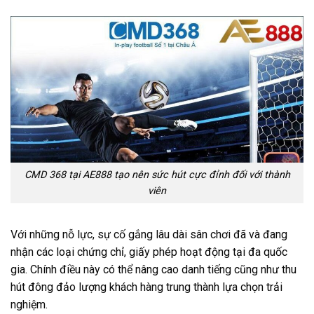
CMD 368 tại AE888 tạo nên sức hút cực đỉnh đối với thành
viên
Với những nỗ lực, sự cố gắng lâu dài sân chơi đã và đang
nhận các loại chứng chỉ, giấy phép hoạt động tại đa quốc
gia. Chính điều này có thể nâng cao danh tiếng cũng như thu
hút đông đảo lượng khách hàng trung thành lựa chọn trải
nghiệm.