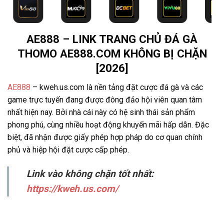
AE888 – LINK TRANG CHỦ ĐÁ GÀ
THOMO AE888.COM KHÔNG BỊ CHẶN
[2026]
AE888
– kweh.us.com là nền tảng đặt cược đá gà và các
game trực tuyến đang được đông đảo hội viên quan tâm
nhất hiện nay. Bởi nhà cái này có hệ sinh thái sản phẩm
phong phú, cùng nhiều hoạt động khuyến mãi hấp dẫn. Đặc
biệt, đã nhận được giấy phép hợp pháp do cơ quan chính
phủ và hiệp hội đặt cược cấp phép.
Link vào không chặn tốt nhất:
https://kweh.us.com/