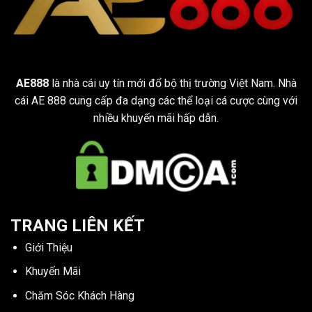
AE888
là nhà cái uy tín mới đổ bộ thị trường Việt Nam. Nhà
cái
AE 888
cung cấp đa dạng các thể loại cá cược cùng với
nhiều khuyến mãi hấp dẫn.
TRANG LIÊN KẾT
Giới Thiệu
Khuyến Mãi
Chăm Sóc Khách Hàng