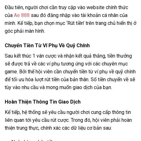
Đầu tiên, người chơi cần truy cập vào website chính thức
của
Ae 888
sau đó đăng nhập vào tài khoản cá nhân của
mình. Kế tiếp, bạn chọn mục ‘Rút tiền’ trên trang chủ hiển thị ở
góc phải màn hình.
Chuyển Tiền Từ Ví Phụ Về Quỹ Chính
Sau kết thúc 1 ván cược và nhận kết quả thắng, tiền thưởng
sẽ được trả về các ví phụ tương ứng với các chuyên mục
game. Bởi thế hội viên cần chuyển tiền từ ví phụ về quỹ chính
để tối ưu hóa lượt rút tiền của bản thân. Số tiền chuyển về sẽ
tùy vào nhu cầu và mong muốn giao dịch của bạn.
Hoàn Thiện Thông Tin Giao Dịch
Kế tiếp, hệ thống sẽ yêu cầu người chơi cung cấp thông tin
liên quan tới yêu cầu rút cược. Trong đó, hội viên phải hoàn
thiện trung thực, chính xác các dữ liệu cơ bản sau: