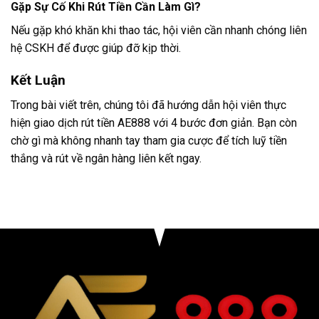
Gặp Sự Cố Khi Rút Tiền Cần Làm Gì?
Nếu gặp khó khăn khi thao tác, hội viên cần nhanh chóng liên
hệ CSKH để được giúp đỡ kịp thời.
Kết Luận
Trong bài viết trên, chúng tôi đã hướng dẫn hội viên thực
hiện giao dịch rút tiền AE888 với 4 bước đơn giản. Bạn còn
chờ gì mà không nhanh tay tham gia cược để tích luỹ tiền
thắng và rút về ngân hàng liên kết ngay.